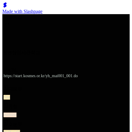
Made with Slashpage
쉬벤처스
청년창업사관학교
URL
https://start.kosmes.or.kr/yh_mai001_001.do
대분류
Site
유형
Website
소분류