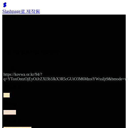
Slashpage로 제작됨
쉬벤처스
여성 1인 창조기업 지원센터
URL
https://kovwa.or.kr/94/?
q=YToxOntzOjEyOiJrZXl3b3JkX3R5cGUiO3M6MzoiYWxsIjt9&bmode=vi
대분류
Site
유형
Website
소분류