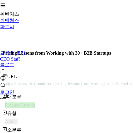
쉬벤처스
쉬벤처스
파트너
교육·멘토링
Pricing Lessons from Working with 30+ B2B Startups
CEO Staff
블로그
URL
https://review.firstround.com/pricing-lessons-from-working-with-30-seed-an
로그인
대분류
Product/Growth
유형
Article
소분류