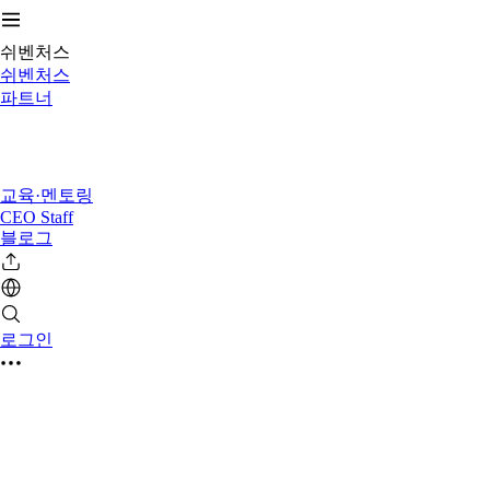
쉬벤처스
쉬벤처스
파트너
교육·멘토링
CEO Staff
블로그
로그인