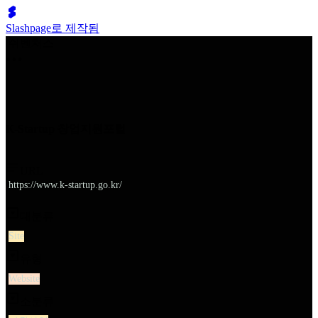
Slashpage로 제작됨
쉬벤처스
K-Startup 창업지원포털
URL
https://www.k-startup.go.kr/
대분류
Site
유형
Website
소분류