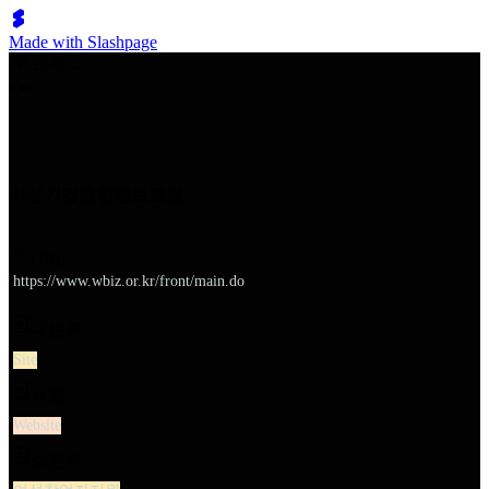
Made with Slashpage
쉬벤처스
여성기업종합정보포털
URL
https://www.wbiz.or.kr/front/main.do
대분류
Site
유형
Website
소분류