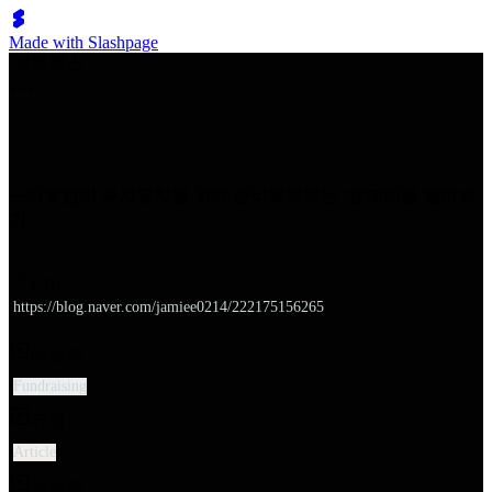
Made with Slashpage
쉬벤처스
스타트업이 투자유치를 위해 준비해야하는 ‘캡테이블 알아보
기
URL
https://blog.naver.com/jamiee0214/222175156265
대분류
Fundraising
유형
Article
소분류