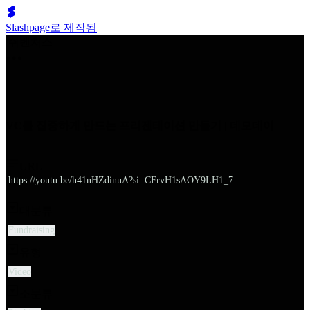
Slashpage로 제작됨
쉬벤처스
VC를 집중하게 만드는 프리젠테이션 만들기 | 데모데이
URL
https://youtu.be/h41nHZdinuA?si=CFrvH1sAOY9LH1_7
대분류
Fundraising
유형
Video
소분류