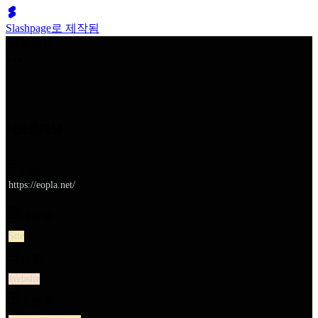
Slashpage로 제작됨
쉬벤처스
이오플래닛
URL
https://eopla.net/
대분류
Site
유형
Website
소분류