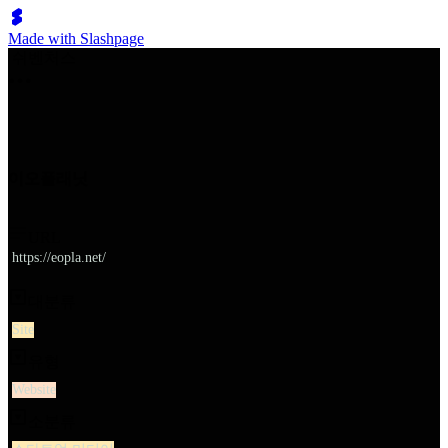
Made with Slashpage
쉬벤처스
이오플래닛
URL
https://eopla.net/
대분류
Site
유형
Website
소분류