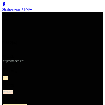
Slashpage로 제작됨
쉬벤처스
더브이씨
URL
https://thevc.kr/
대분류
Site
유형
Website
소분류