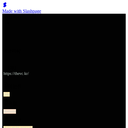
Made with Slashpage
쉬벤처스
더브이씨
URL
https://thevc.kr/
대분류
Site
유형
Website
소분류