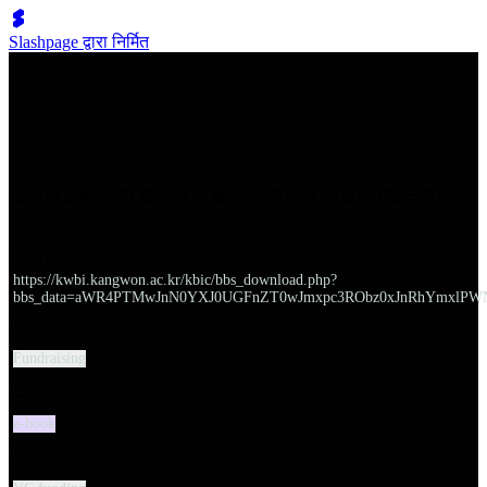
Slashpage द्वारा निर्मित
쉬벤처스
벤처기업을 위한 벤처캐피탈 투자계약서 해설서 (핸드북)
URL
https://kwbi.kangwon.ac.kr/kbic/bbs_download.php?
bbs_data=aWR4PTMwJnN0YXJ0UGFnZT0wJmxpc3RObz0xJnRhYmxlPW
대분류
Fundraising
유형
e-book
소분류