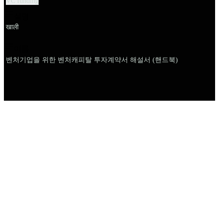
VC funding
설명
खाली
이름
벤처기업을 위한 벤처캐피탈 투자계약서 해설서 (핸드북)