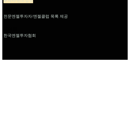
투자사/펀드정보
설명
전문엔젤투자자/엔젤클럽 목록 제공
이름
한국엔젤투자협회