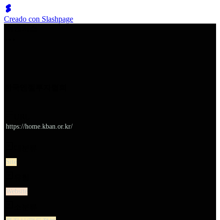
Creado con Slashpage
쉬벤처스
한국엔젤투자협회
URL
https://home.kban.or.kr/
대분류
Site
유형
Website
소분류