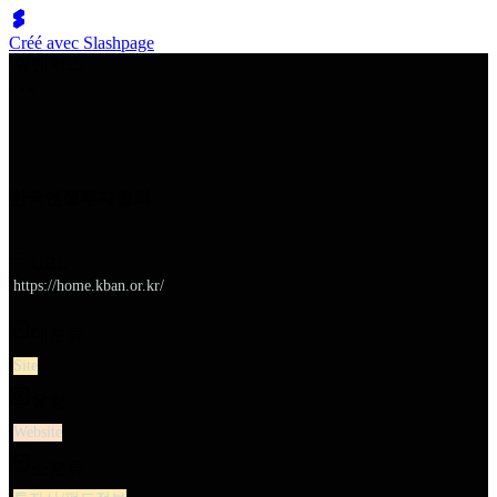
Créé avec Slashpage
쉬벤처스
한국엔젤투자협회
URL
https://home.kban.or.kr/
대분류
Site
유형
Website
소분류