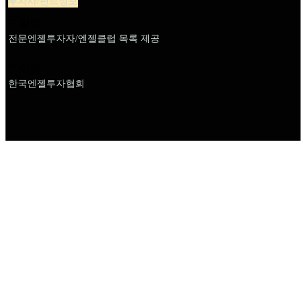
투자사/펀드정보
설명
전문엔젤투자자/엔젤클럽 목록 제공
이름
한국엔젤투자협회