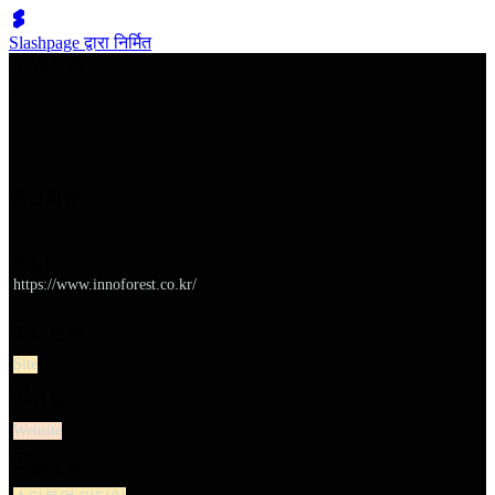
Slashpage द्वारा निर्मित
쉬벤처스
혁신의숲
URL
https://www.innoforest.co.kr/
대분류
Site
유형
Website
소분류