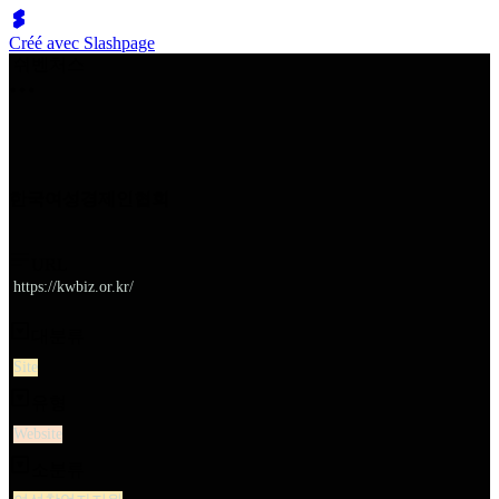
Créé avec Slashpage
쉬벤처스
한국여성경제인협회
URL
https://kwbiz.or.kr/
대분류
Site
유형
Website
소분류