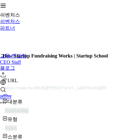
쉬벤처스
쉬벤처스
파트너
교육·멘토링
How Startup Fundraising Works | Startup School
CEO Staff
블로그
URL
https://youtu.be/zBUhQPPS9AY?si=I7-_kdkY0xUhQjBV
लॉगिन
대분류
Fundraising
유형
Video
소분류