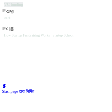
VC funding
설명
खाली
이름
How Startup Fundraising Works | Startup School
Slashpage द्वारा निर्मित