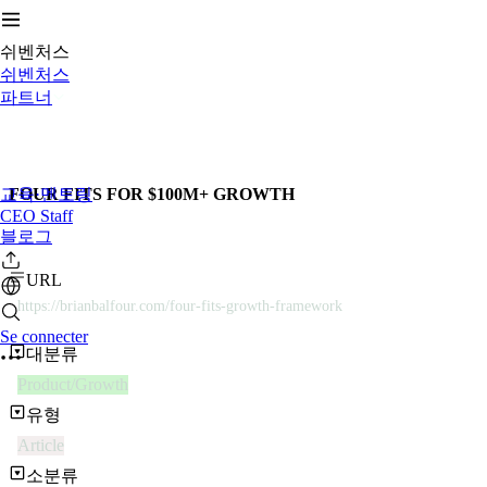
쉬벤처스
쉬벤처스
파트너
교육·멘토링
FOUR FITS FOR $100M+ GROWTH
CEO Staff
블로그
URL
https://brianbalfour.com/four-fits-growth-framework
Se connecter
대분류
Product/Growth
유형
Article
소분류