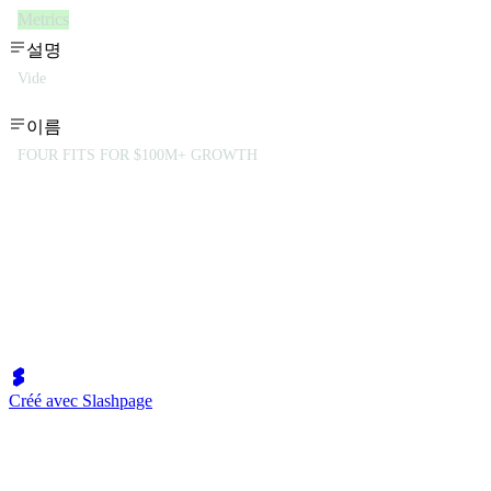
Metrics
설명
Vide
이름
FOUR FITS FOR $100M+ GROWTH
Créé avec Slashpage