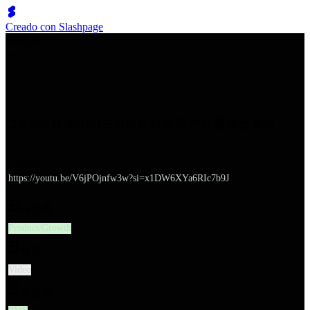
Creado con Slashpage
쉬벤처스
그로스해킹 뽀개기! 프로덕트 마켓 핏 PMF를 찾는 방법
URL
https://youtu.be/V6jPOjnfw3w?si=x1DW6XYa6RIc7b9J
대분류
Product/Growth
유형
Video
소분류