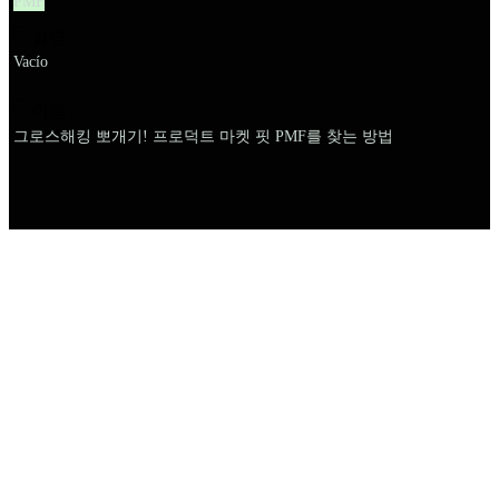
PMF
설명
Vacío
이름
그로스해킹 뽀개기! 프로덕트 마켓 핏 PMF를 찾는 방법