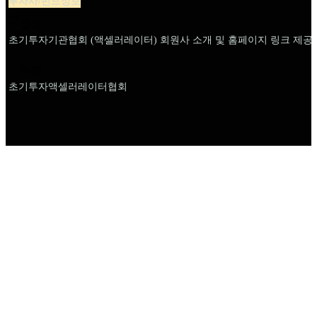
투자사/펀드정보
설명
초기투자기관협회 (액셀러레이터) 회원사 소개 및 홈페이지 링크 제공
이름
초기투자액셀러레이터협회