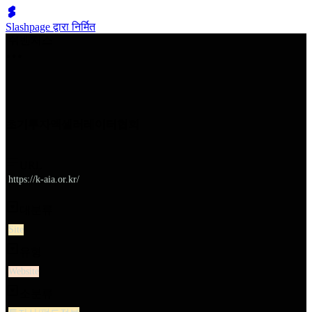
Slashpage द्वारा निर्मित
쉬벤처스
초기투자액셀러레이터협회
URL
https://k-aia.or.kr/
대분류
Site
유형
Website
소분류