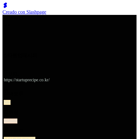
Creado con Slashpage
쉬벤처스
스타트업레시피
URL
https://startuprecipe.co.kr/
대분류
Site
유형
Website
소분류