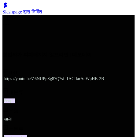
Slashpage द्वारा निर्मित
쉬벤처스
창업자가 피폐해지지 않으려면 | 데모데이
URL
https://youtu.be/Z6NUPpSg87Q?si=1ACIlarAdWpHB-2B
대분류
People
유형
खाली
소분류