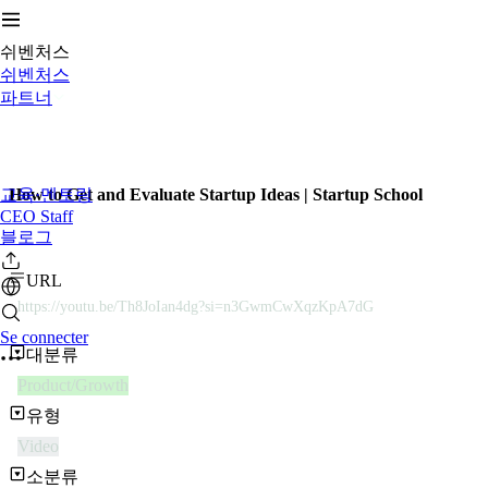
쉬벤처스
쉬벤처스
파트너
교육·멘토링
How to Get and Evaluate Startup Ideas | Startup School
CEO Staff
블로그
URL
https://youtu.be/Th8JoIan4dg?si=n3GwmCwXqzKpA7dG
Se connecter
대분류
Product/Growth
유형
Video
소분류