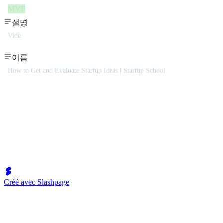
MVP
설명
Vide
이름
How to Get and Evaluate Startup Ideas | Startup School
Créé avec Slashpage