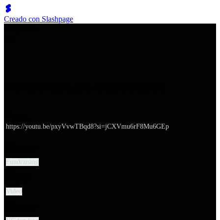
Creado con Slashpage
쉬벤처스
스타트업 투자 유치, 언제 시작할까? | 데모데이
URL
https://youtu.be/pxyVvwTBqd8?si=jCXVmu6rF8Mu6GEp
대분류
Fundraising
유형
Video
소분류