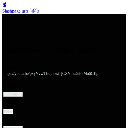
Slashpage द्वारा निर्मित
쉬벤처스
스타트업 투자 유치, 언제 시작할까? | 데모데이
URL
https://youtu.be/pxyVvwTBqd8?si=jCXVmu6rF8Mu6GEp
대분류
Fundraising
유형
Video
소분류