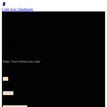
Créé avec Slashpage
쉬벤처스
비석세스
URL
https://www.besuccess.com/
대분류
Site
유형
Website
소분류