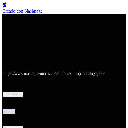
Creado con Slashpage
쉬벤처스
VC가 알려주는 스타트업 투자유치전략
URL
https://www.mashupventures.co/contents/startup-funding-guide
대분류
Fundraising
유형
e-book
소분류