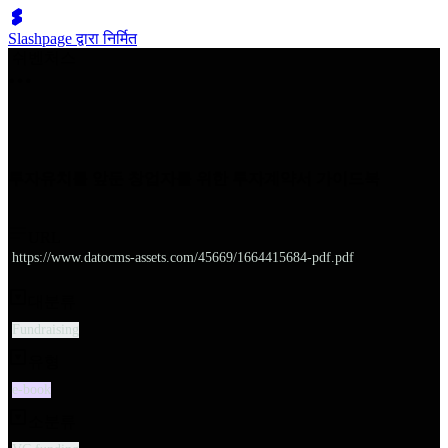
Slashpage द्वारा निर्मित
쉬벤처스
투자유치를 앞둔 창업자를 위한 투자계약서 가이드북
URL
https://www.datocms-assets.com/45669/1664415684-pdf.pdf
대분류
Fundraising
유형
e-book
소분류