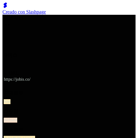
Creado con Slashpage
쉬벤처스
자비스
URL
https://jobis.co/
대분류
Site
유형
Website
소분류