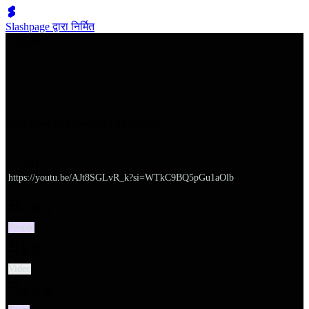
Slashpage द्वारा निर्मित
쉬벤처스
Hire slow, fire quickly | 데모데이
URL
https://youtu.be/AJt8SGLvR_k?si=WTkC9BQ5pGu1aOlb
대분류
People
유형
Video
소분류