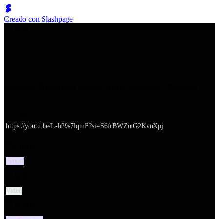
Creado con Slashpage
쉬벤처스
스타트업 창업자로서 사막을 건너는 마음가짐 | 존잡생각
URL
https://youtu.be/L-h29s7lqmE?si=S6frBWZmG2KvnXpj
대분류
People
유형
Video
소분류