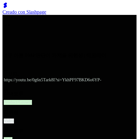
Creado con Slashpage
쉬벤처스
너무 이른 PMF판단이 가져올 위험성 | 데모데이
URL
https://youtu.be/0g6n5Tark8I?si=YkhPF97BKD6o6YP-
대분류
Product/Growth
유형
Video
소분류