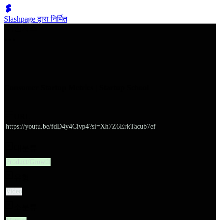
Slashpage द्वारा निर्मित
쉬벤처스
Consumer Startup Metrics | Startup School
URL
https://youtu.be/fdD4y4Civp4?si=Xh7Z6ErkTacub7ef
대분류
Product/Growth
유형
Video
소분류