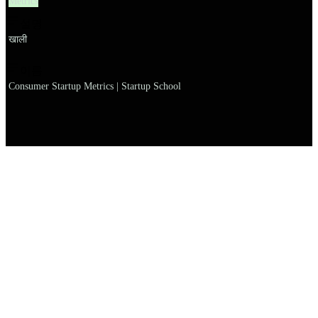
Metrics
설명
खाली
이름
Consumer Startup Metrics | Startup School