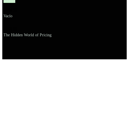
Pricing
설명
Vacío
이름
The Hidden World of Pricing