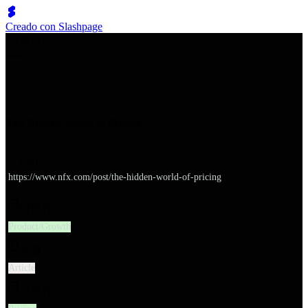
Creado con Slashpage
쉬벤처스
The Hidden World of Pricing
URL
https://www.nfx.com/post/the-hidden-world-of-pricing
대분류
Product/Growth
유형
Article
소분류