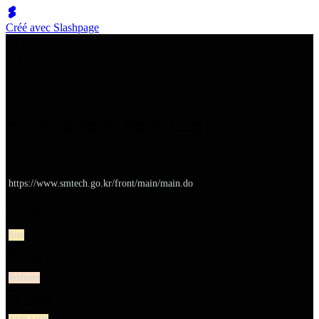
Créé avec Slashpage
쉬벤처스
중소기업기술개발사업 종합관리시스템
URL
https://www.smtech.go.kr/front/main/main.do
대분류
Site
유형
Website
소분류