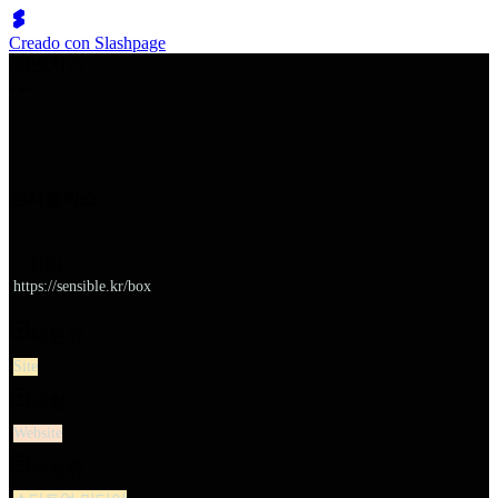
Creado con Slashpage
쉬벤처스
센서블박스
URL
https://sensible.kr/box
대분류
Site
유형
Website
소분류