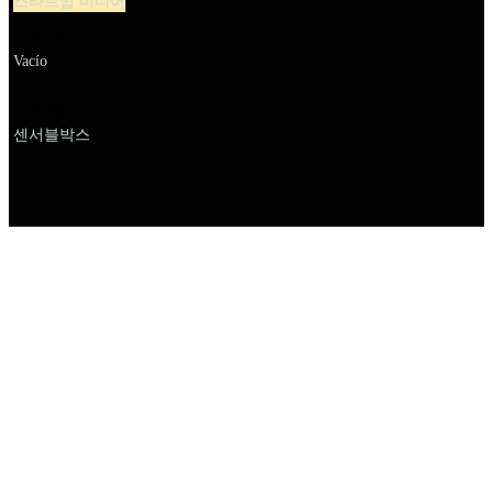
스타트업 미디어
설명
Vacío
이름
센서블박스