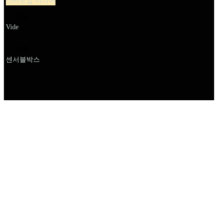
스타트업 미디어
설명
Vide
이름
센서블박스