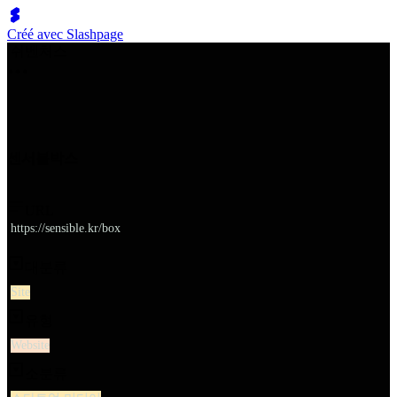
Créé avec Slashpage
쉬벤처스
센서블박스
URL
https://sensible.kr/box
대분류
Site
유형
Website
소분류