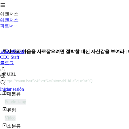
쉬벤처스
쉬벤처스
파트너
교육·멘토링
투자자의 마음을 사로잡으려면 절박함 대신 자신감을 보여라 |
CEO Staff
블로그
URL
https://youtu.be/t5o4SvrrNes?si=uwN1hLe5ojsc9A9Q
Iniciar sesión
대분류
Fundraising
유형
Video
소분류