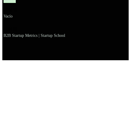
Metrics
설명
Vacío
이름
B2B Startup Metrics | Startup School