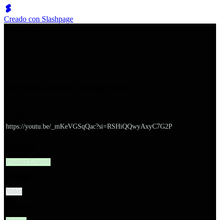
Creado con Slashpage
쉬벤처스
B2B Startup Metrics | Startup School
URL
https://youtu.be/_mKeVGSqQac?si=RSHiQQwyAxyC7G2P
대분류
Product/Growth
유형
Video
소분류