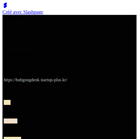
Créé avec Slashpage
쉬벤처스
서울창업허브 공덕
URL
https://hubgongdeok.startup-plus.kr/
대분류
Site
유형
Website
소분류