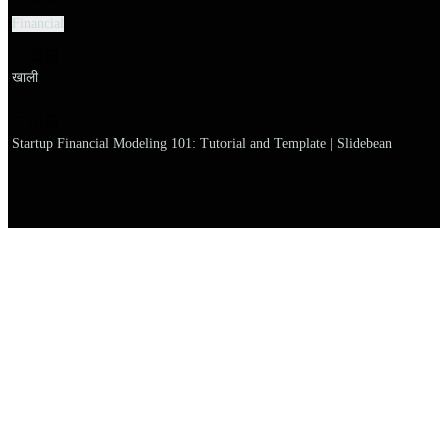
Financial
설명
खाली
이름
Startup Financial Modeling 101: Tutorial and Template | Slidebean