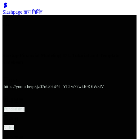
Slashpage द्वारा निर्मित
쉬벤처스
Startup Financial Modeling 101: Tutorial and Template |
Slidebean
URL
https://youtu.be/p5jz07nU0k4?si=YLTw77wkR9OJW3lV
대분류
Fundraising
유형
Video
소분류