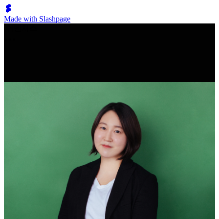
Made with Slashpage
쉬벤처스