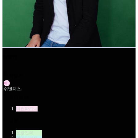
이혜린
작성자
쉬
쉬벤처스
주요분야
메인파트너
구분
운영전략