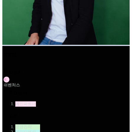
이혜린
작성자
쉬
쉬벤처스
주요분야
메인파트너
구분
운영전략