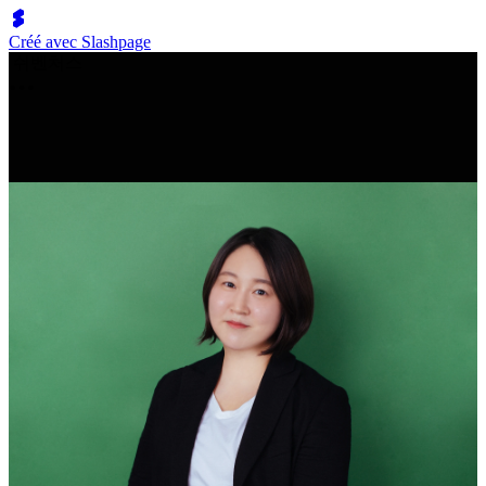
Créé avec Slashpage
쉬벤처스