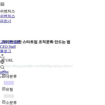
쉬벤처스
쉬벤처스
파트너
교육·멘토링
작지만 강한 스타트업 조직문화 만드는 법
CEO Staff
블로그
URL
https://blog.greetinghr.com/building-startup-culture/
लॉगिन
대분류
People
유형
Article
소분류