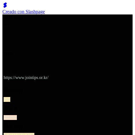
Creado con Slashpage
쉬벤처스
TIPS
URL
https://www.jointips.or.kr/
대분류
Site
유형
Website
소분류