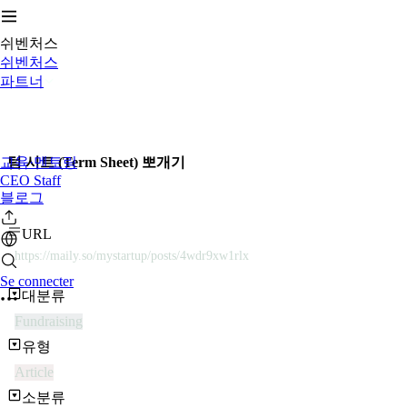
쉬벤처스
쉬벤처스
파트너
교육·멘토링
텀 시트 (Term Sheet) 뽀개기
CEO Staff
블로그
URL
https://maily.so/mystartup/posts/4wdr9xw1rlx
Se connecter
대분류
Fundraising
유형
Article
소분류