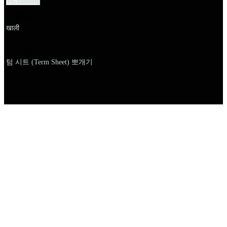
VC funding
설명
खाली
이름
텀 시트 (Term Sheet) 뽀개기