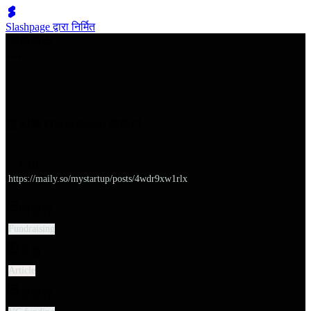
Slashpage द्वारा निर्मित
쉬벤처스
텀 시트 (Term Sheet) 뽀개기
URL
https://maily.so/mystartup/posts/4wdr9xw1rlx
대분류
Fundraising
유형
Article
소분류