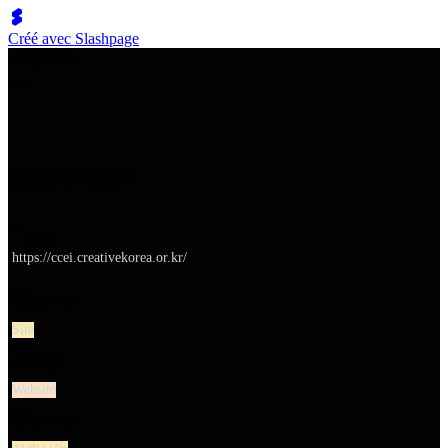
Créé avec Slashpage
쉬벤처스
창조경제혁신센터
URL
https://ccei.creativekorea.or.kr/
대분류
Site
유형
Website
소분류