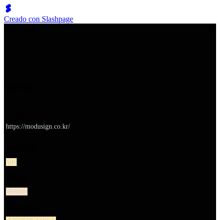
Creado con Slashpage
쉬벤처스
모두싸인
URL
https://modusign.co.kr/
대분류
Site
유형
Website
소분류